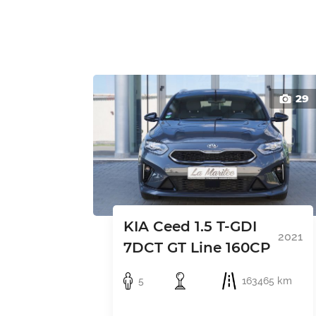
29
KIA Ceed 1.5 T-GDI
2021
7DCT GT Line 160CP
5
163465 km