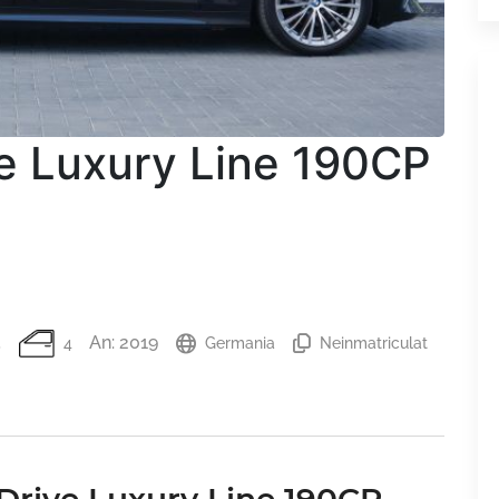
 Luxury Line 190CP
An: 2019
5
4
Germania
Neinmatriculat
rive Luxury Line 190CP -