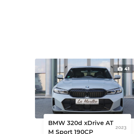
41
BMW 320d xDrive AT
2023
M Sport 190CP