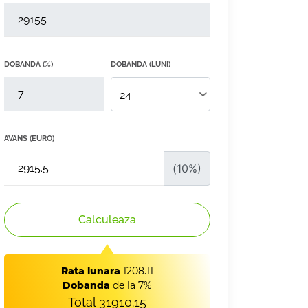
DOBANDA (%)
DOBANDA (LUNI)
AVANS (EURO)
(
10
%)
Calculeaza
Rata lunara
1208.11
Dobanda
de la 7%
Total
31910.15