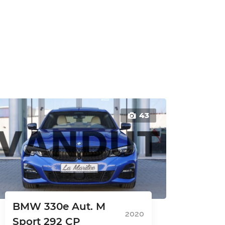
43
BMW 330e Aut. M
2020
Sport 292 CP