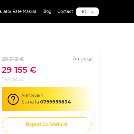
ulator Rate Masina
Blog
Contact
RO
29 512 €
An: 2019
29 155 €
TVA inclus
Ai intrebari?
Suna la
0799959834
Raport CarVertical