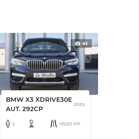
41
BMW X3 XDRIVE30E
2021
AUT. 292CP
5
175971 km