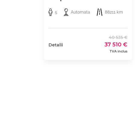
5
Automata
88211 km
40 535 €
37 510 €
Detalii
TVA inclus