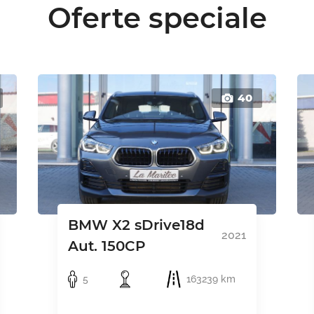
Oferte speciale
40
BMW X2 sDrive18d
2021
Aut. 150CP
5
163239 km