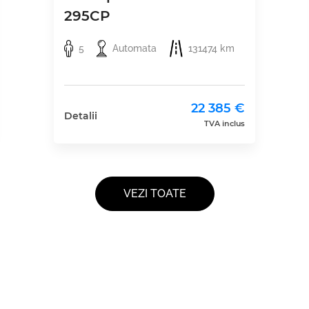
295CP
5
Automata
131474 km
22 385 €
Detalii
TVA inclus
VEZI TOATE