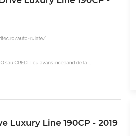
itec.ro/auto-rulate/

SING sau CREDIT cu avans incepand de la 
...
e Luxury Line 190CP - 2019