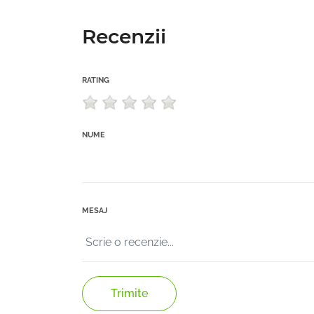
Recenzii
RATING
NUME
MESAJ
Trimite