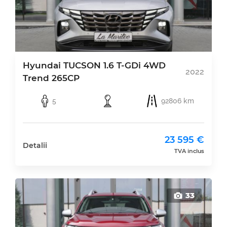
Hyundai TUCSON 1.6 T-GDi 4WD
2022
Trend 265CP
5
92806 km
23 595 €
Detalii
TVA inclus
33