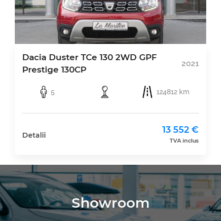
Dacia Duster TCe 130 2WD GPF
2021
Prestige 130CP
5
124812 km
13 552 €
Detalii
TVA inclus
Showroom