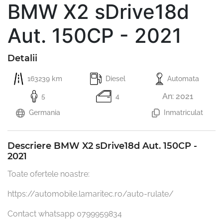
BMW X2 sDrive18d
Aut. 150CP - 2021
Detalii
163239 km
Diesel
Automata
An: 2021
5
4
Germania
Inmatriculat
Descriere BMW X2 sDrive18d Aut. 150CP -
2021
Toate ofertele noastre:

https://automobile.lamaritec.ro/auto-rulate/

Contact whatsapp 0799959834
