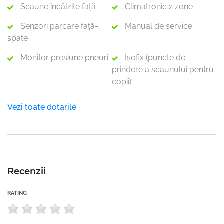
Scaune încălzite faţã
Climatronic 2 zone
Senzori parcare faţã-
Manual de service
spate
Monitor presiune pneuri
Isofix (puncte de
prindere a scaunului pentru
copii)
Vezi toate dotarile
Recenzii
RATING