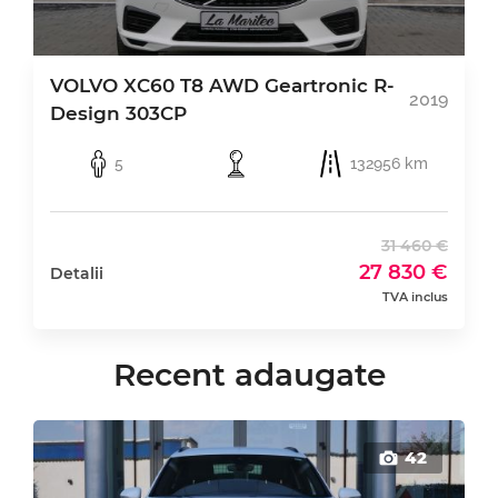
VOLVO XC60 T8 AWD Geartronic R-
2019
Design 303CP
5
132956 km
31 460 €
27 830 €
Detalii
TVA inclus
Recent adaugate
42