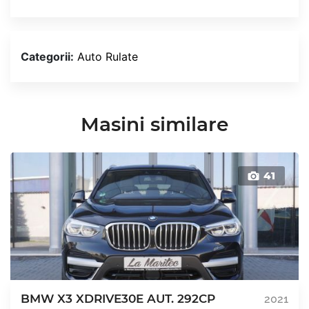
Categorii:
Auto Rulate
Masini similare
41
BMW X3 XDRIVE30E AUT. 292CP
2021