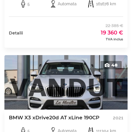
5
Automata
161678 km
22 385 €
19 360 €
Detalii
TVA inclus
48
BMW X3 xDrive20d AT xLine 190CP
2021
5
Automata
111304 km