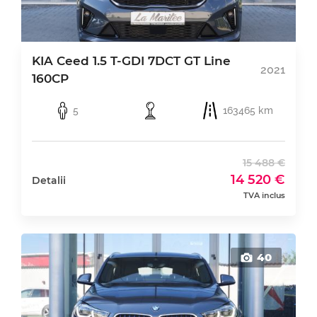
KIA Ceed 1.5 T-GDI 7DCT GT Line
2021
160CP
5
163465 km
15 488 €
14 520 €
Detalii
TVA inclus
40