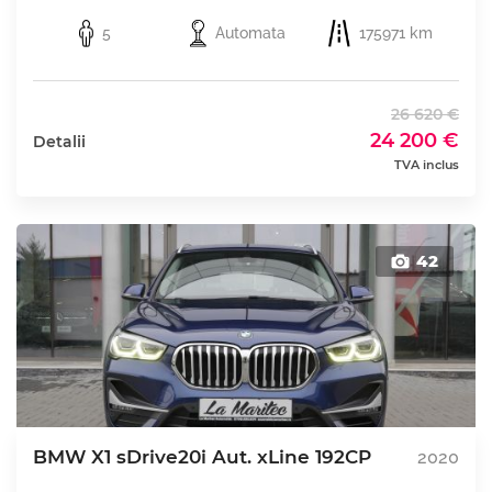
5
Automata
175971 km
26 620 €
24 200 €
Detalii
TVA inclus
42
BMW X1 sDrive20i Aut. xLine 192CP
2020