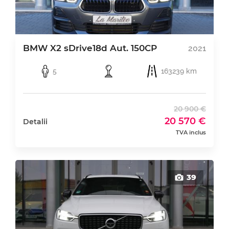
BMW X2 sDrive18d Aut. 150CP
2021
5
163239 km
20 900 €
20 570 €
Detalii
TVA inclus
39