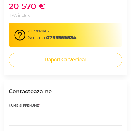
20 570 €
TVA inclus
Ai intrebari?
Suna la
0799959834
Raport CarVertical
Contacteaza-ne
NUME SI PRENUME
*