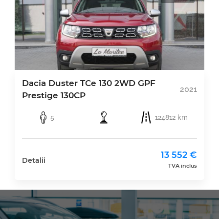
Dacia Duster TCe 130 2WD GPF
2021
Prestige 130CP
5
124812 km
13 552 €
Detalii
TVA inclus