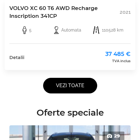
VOLVO XC 60 T6 AWD Recharge
2021
Inscription 341CP
5
Automata
110528 km
37 485 €
Detalii
TVA inclus
VEZI TOATE
Oferte speciale
29