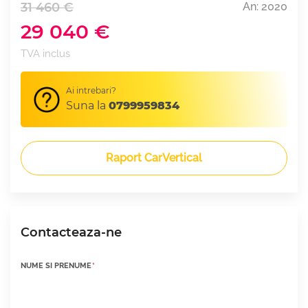
31 460 €
An: 2020
29 040 €
TVA inclus
Ai intrebari?
Suna la
0799959834
Raport CarVertical
Contacteaza-ne
NUME SI PRENUME
*