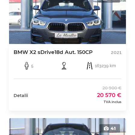
BMW X2 sDrive18d Aut. 150CP
2021
5
163239 km
20 900 €
20 570 €
Detalii
TVA inclus
41