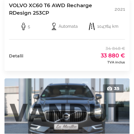
VOLVO XC60 T6 AWD Recharge
2021
RDesign 253CP
5
Automata
104784 km
34 848 €
33 880 €
Detalii
TVA inclus
35