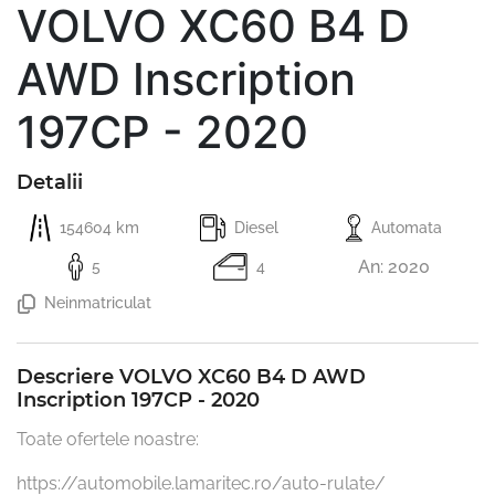
VOLVO XC60 B4 D
AWD Inscription
197CP - 2020
Detalii
154604 km
Diesel
Automata
An: 2020
5
4
Neinmatriculat
Descriere VOLVO XC60 B4 D AWD
Inscription 197CP - 2020
Toate ofertele noastre:

https://automobile.lamaritec.ro/auto-rulate/
