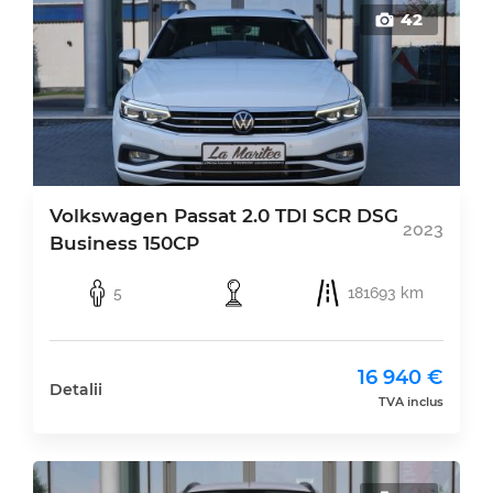
42
Volkswagen Passat 2.0 TDI SCR DSG
2023
Business 150CP
5
181693 km
16 940 €
Detalii
TVA inclus