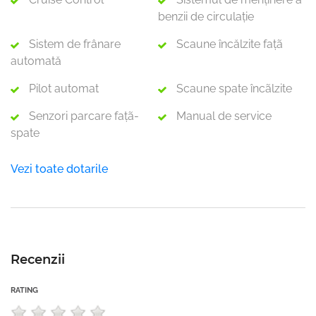
benzii de circulație
Sistem de frânare
Scaune încălzite faţã
automată
Pilot automat
Scaune spate încãlzite
Senzori parcare faţã-
Manual de service
spate
Vezi toate dotarile
Recenzii
RATING