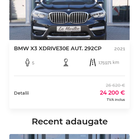
BMW X3 XDRIVE30E AUT. 292CP
2021
5
175971 km
26 620 €
24 200 €
Detalii
TVA inclus
Recent adaugate