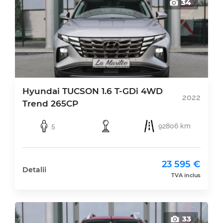
34
Hyundai TUCSON 1.6 T-GDi 4WD
2022
Trend 265CP
5
92806 km
23 595 €
Detalii
TVA inclus
33