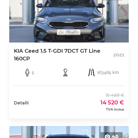
KIA Ceed 1.5 T-GDI 7DCT GT Line
2021
160CP
5
163465 km
15 488 €
14 520 €
Detalii
TVA inclus
40