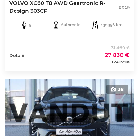
VOLVO XC60 T8 AWD Geartronic R-
2019
Design 303CP
5
Automata
132956 km
31 460 €
27 830 €
Detalii
TVA inclus
38