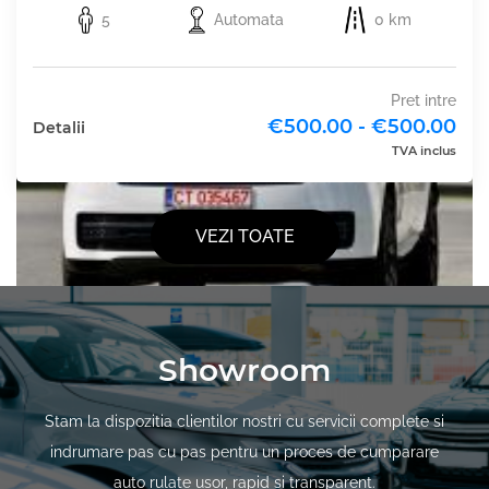
5
Automata
0 km
Pret intre
€500.00 - €500.00
Detalii
TVA inclus
VEZI TOATE
Showroom
Stam la dispozitia clientilor nostri cu servicii complete si
indrumare pas cu pas pentru un proces de cumparare
auto rulate usor, rapid si transparent.