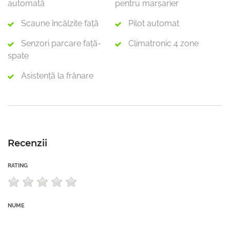
automată
pentru marșarier
Scaune încălzite faţã
Pilot automat
Senzori parcare faţã-
Climatronic 4 zone
spate
Asistenţã la frânare
Recenzii
RATING
NUME