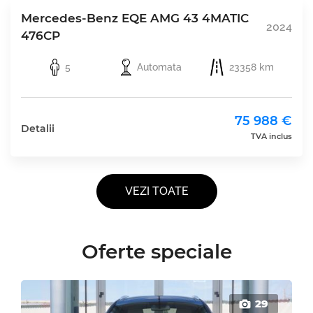
Mercedes-Benz EQE AMG 43 4MATIC
2024
476CP
5
Automata
23358 km
75 988 €
Detalii
TVA inclus
VEZI TOATE
Oferte speciale
29