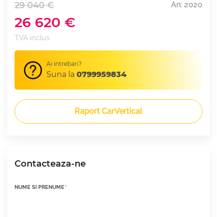
29 040 €
An: 2020
26 620 €
TVA inclus
Ai intrebari?
Suna la
0799959834
Raport CarVertical
Contacteaza-ne
NUME SI PRENUME
*