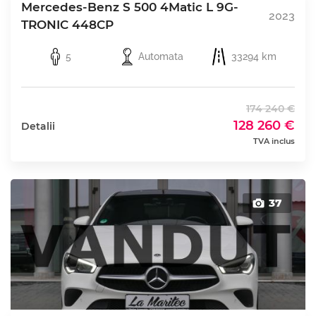
Mercedes-Benz S 500 4Matic L 9G-
2023
TRONIC 448CP
5
Automata
33294 km
174 240 €
128 260 €
Detalii
TVA inclus
37