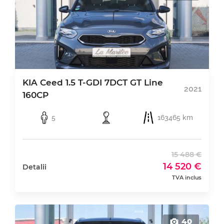
KIA Ceed 1.5 T-GDI 7DCT GT Line
2021
160CP
5
163465 km
15 488 €
14 520 €
Detalii
TVA inclus
40