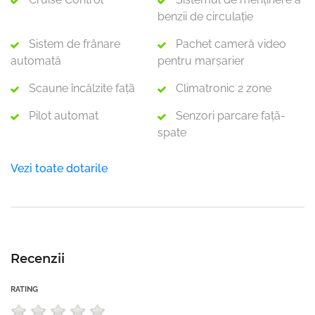
benzii de circulație
Sistem de frânare
Pachet cameră video
automată
pentru marșarier
Scaune încălzite faţã
Climatronic 2 zone
Pilot automat
Senzori parcare faţã-
spate
Vezi toate dotarile
Recenzii
RATING