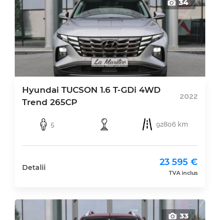
34
Hyundai TUCSON 1.6 T-GDi 4WD
2022
Trend 265CP
5
92806 km
23 595 €
Detalii
TVA inclus
33