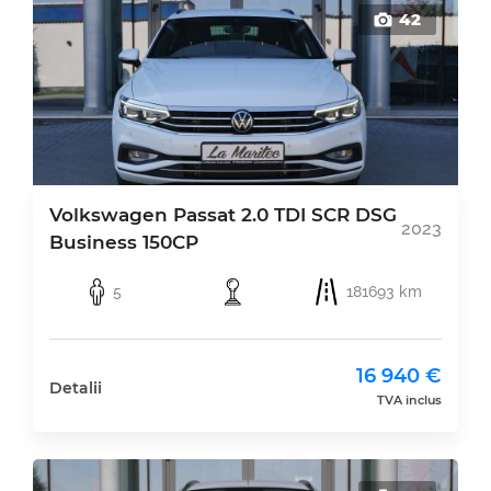
42
Volkswagen Passat 2.0 TDI SCR DSG
2023
Business 150CP
5
181693 km
16 940 €
Detalii
TVA inclus