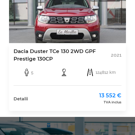
Dacia Duster TCe 130 2WD GPF
2021
Prestige 130CP
5
124812 km
13 552 €
Detalii
TVA inclus