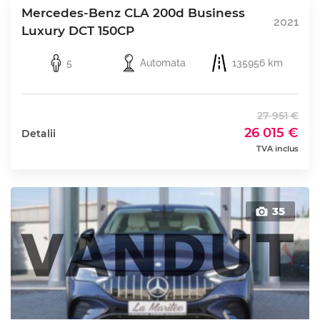
Mercedes-Benz CLA 200d Business
2021
Luxury DCT 150CP
5
Automata
135956 km
27 951 €
26 015 €
Detalii
TVA inclus
35