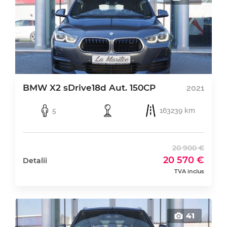
BMW X2 sDrive18d Aut. 150CP
2021
5
163239 km
20 900 €
20 570 €
Detalii
TVA inclus
41