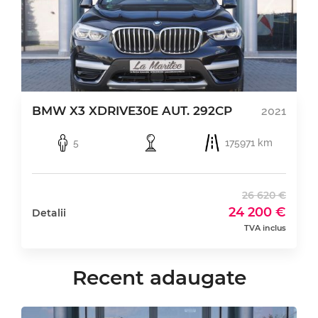
BMW X3 XDRIVE30E AUT. 292CP
2021
5
175971 km
26 620 €
24 200 €
Detalii
TVA inclus
Recent adaugate